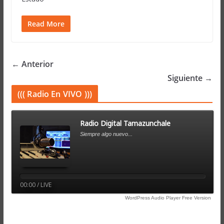
Read More
← Anterior
Siguiente →
((( Radio En VIVO )))
Radio Digital Tamazunchale
Siempre algo nuevo...
00:00 / LIVE
WordPress Audio Player Free Version