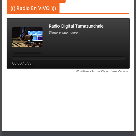
((( Radio En VIVO )))
Radio Digital Tamazunchale
Siempre algo nuevo...
00:00 / LIVE
WordPress Audio Player Free Version