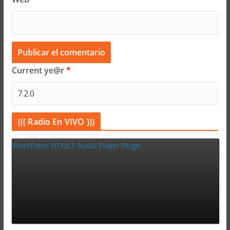
Current ye@r
*
((( Radio En VIVO )))
WordPress HTML5 Audio Player Plugin