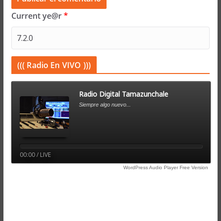
Current ye@r
*
((( Radio En VIVO )))
Radio Digital Tamazunchale
Siempre algo nuevo...
00:00 / LIVE
WordPress Audio Player Free Version