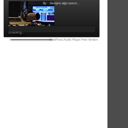
By - Siempre algo nuevo...
Loading...
WordPress Audio Player Free Version