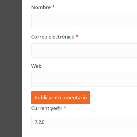
Nombre
*
Correo electrónico
*
Web
Current ye@r
*